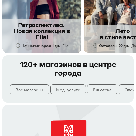
Ретроспектива.
Новая коллекция в
Лето
Elis!
в стиле вес
Elis
Де
Начнется через: 1 дн.
Осталось: 22 дн.
120+ магазинов в центре
города
Все магазины
Мед. услуги
Винотека
Одеж