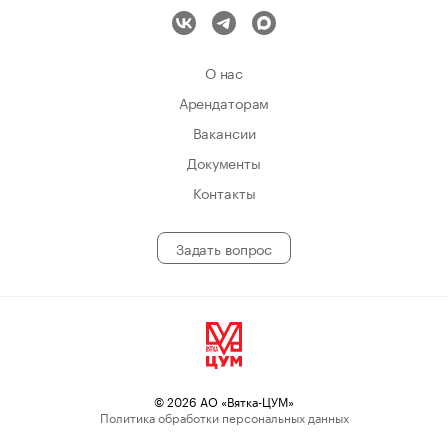
Условия:
Оформление по ТК, соцпакет
•
О нас
З/п на руки от 42 000 руб.
•
Арендаторам
Вакансии
Контакты:
Тел.: +7 (8332) 54-14-80, +7 (900) 524-99-79
Документы
Контакты
Свернуть
Задать вопрос
© 2026 АО «Вятка-ЦУМ»
Политика обработки персональных данных