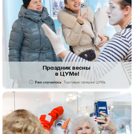
Праздник весны
в ЦУМе!
Торговые галереи ЦУМа
Уже случилось