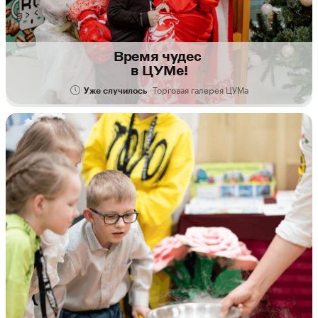
Время чудес
в ЦУМе!
Торговая галерея ЦУМа
Уже случилось